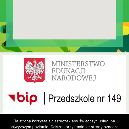
Ta strona korzysta z ciasteczek aby świadczyć usługi na
najwyższym poziomie. Dalsze korzystanie ze strony oznacza,