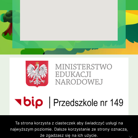
Ta strona korzysta z ciasteczek aby świadczyć usługi na
najwyższym poziomie. Dalsze korzystanie ze strony oznacza,
że zgadzasz się na ich użycie.