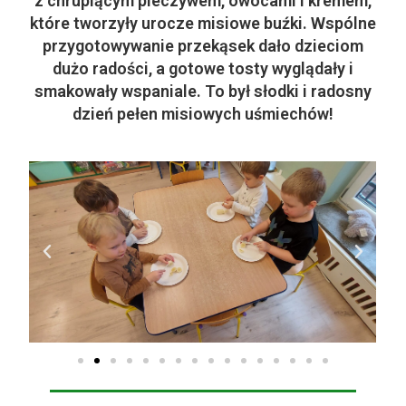
z chrupiącym pieczywem, owocami i kremem,
które tworzyły urocze misiowe buźki. Wspólne
przygotowywanie przekąsek dało dzieciom
dużo radości, a gotowe tosty wyglądały i
smakowały wspaniale. To był słodki i radosny
dzień pełen misiowych uśmiechów!