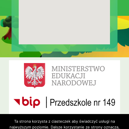
Ta strona korzysta z ciasteczek aby świadczyć usługi na
najwyższym poziomie. Dalsze korzystanie ze strony oznacza,