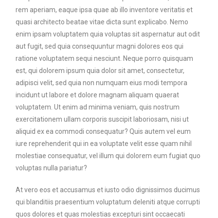
rem aperiam, eaque ipsa quae ab illo inventore veritatis et
quasi architecto beatae vitae dicta sunt explicabo. Nemo
enim ipsam voluptatem quia voluptas sit aspernatur aut odit
aut fugit, sed quia consequuntur magni dolores eos qui
ratione voluptatem sequi nesciunt. Neque porro quisquam
est, qui dolorem ipsum quia dolor sit amet, consectetur,
adipisci velit, sed quia non numquam eius modi tempora
incidunt ut labore et dolore magnam aliquam quaerat
voluptatem. Ut enim ad minima veniam, quis nostrum
exercitationem ullam corporis suscipit laboriosam, nisi ut
aliquid ex ea commodi consequatur? Quis autem vel eum
iure reprehenderit qui in ea voluptate velit esse quam nihil
molestiae consequatur, vel illum qui dolorem eum fugiat quo
voluptas nulla pariatur?
At vero eos et accusamus et iusto odio dignissimos ducimus
qui blanditiis praesentium voluptatum deleniti atque corrupti
quos dolores et quas molestias excepturi sint occaecati