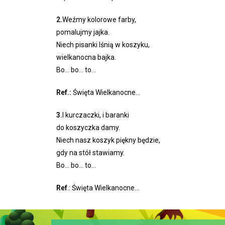
2.
Weźmy kolorowe farby,
pomalujmy jajka.
Niech pisanki lśnią w koszyku,
wielkanocna bajka.
Bo… bo… to…
Ref.:
Święta Wielkanocne…
3.
I kurczaczki, i baranki
do koszyczka damy.
Niech nasz koszyk piękny będzie,
gdy na stół stawiamy.
Bo… bo… to…
Ref
.: Święta Wielkanocne…