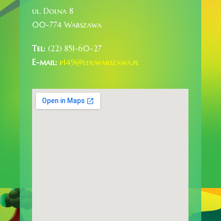
ul. Dolna 8
00-774 Warszawa
Tel:
(22) 851-60-27
E-mail:
p149@eduwarszawa.pl